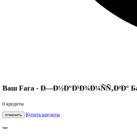
Ваш Fara - Ð—Ð½Ð°Ð¹Ð¾Ð¼ÑÑ‚Ð²Ð° Ба
0
кредиты
Купить кредиты
отменить
чат