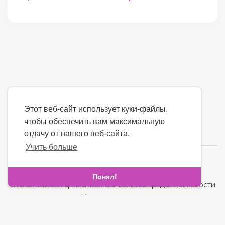
Этот веб-сайт использует куки-файлы,
чтобы обеспечить вам максимальную
отдачу от нашего веб-сайта.
Учить больше
язык
Понял!
Насчет нас
-
термины
-
политика конфиденциальности
-
контакт
-
Часто задаваемые вопросы
-
Возвращать деньги
-
Разработчики