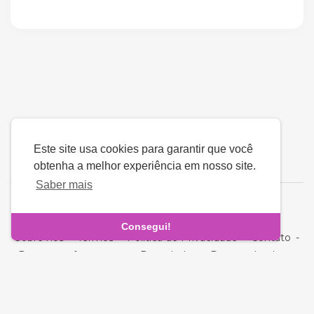
Este site usa cookies para garantir que você
obtenha a melhor experiência em nosso site.
Saber mais
Língua
Consegui!
Sobre nós
-
Termos
-
Política de Privacidade
-
Contato
-
Perguntas frequentes
-
Reembolso
-
Desenvolvedores
direito autoral © 2026 Fara - Ð—Ð½Ð°Ð¹Ð¾Ð¼ÑÑ‚Ð²Ð°.
Todos os direitos reservados.