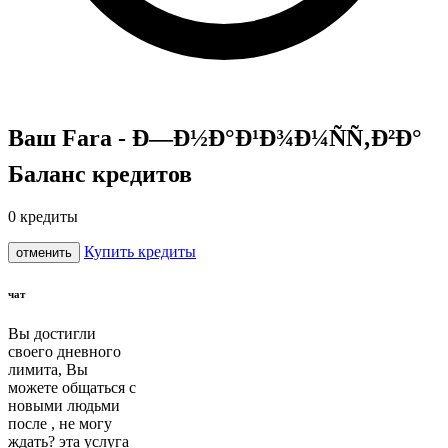
Ваш Fara - Ð—Ð½Ð°Ð¹Ð¾Ð¼ÑÑ‚Ð²Ð°
Баланс кредитов
0
кредиты
Купить кредиты
отменить
чат
Вы достигли
своего дневного
лимита, Вы
можете общаться с
новыми людьми
после
, не могу
ждать? эта услуга