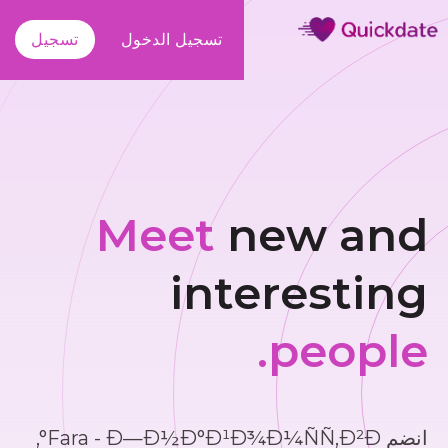
تسجيل الدخول
تسجيل
Meet
new and
interesting
people.
انضم Fara - Ð—Ð½Ð°Ð¹Ð¾Ð¼ÑÑ‚Ð²Ð°,