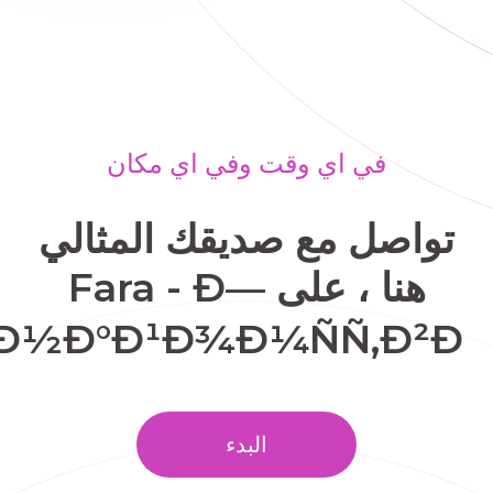
في اي وقت وفي اي مكان
تواصل مع صديقك المثالي
هنا ، على Fara - Ð—
Ð½Ð°Ð¹Ð¾Ð¼ÑÑ‚Ð²Ð°.
البدء