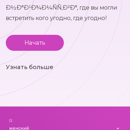
Ð½Ð°Ð¹Ð¾Ð¼ÑÑ‚Ð²Ð°, где вы могли
встретить кого угодно, где угодно!
Начать
Узнать больше
Я: