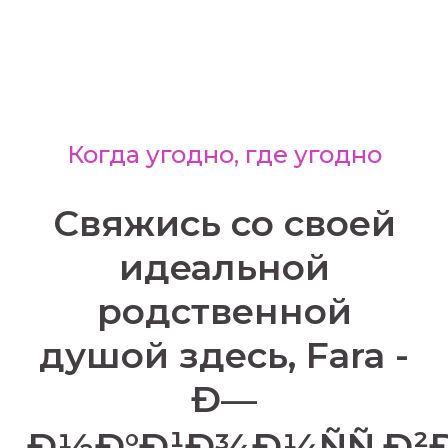
Когда угодно, где угодно
Свяжись со своей
идеальной
родственной
душой здесь, Fara -
Ð—
Ð½Ð°Ð¹Ð¾Ð¼ÑÑ‚Ð²Ð