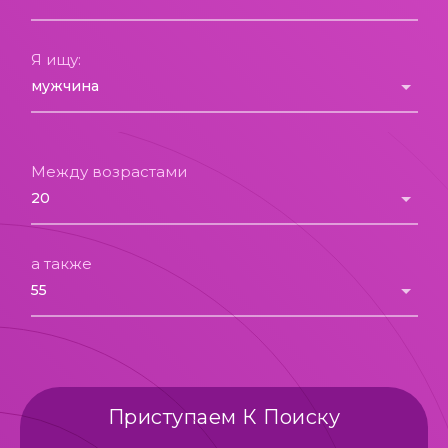
Я ищу:
Между возрастами
а также
Приступаем К Поиску