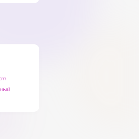
cm
рный