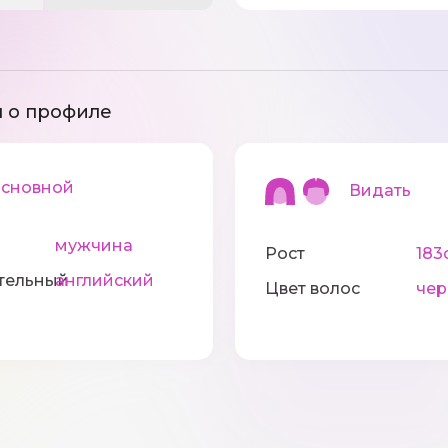
 о профиле
новной
Видать
мужчина
Рост
183
тельный
английский
Цвет волос
че