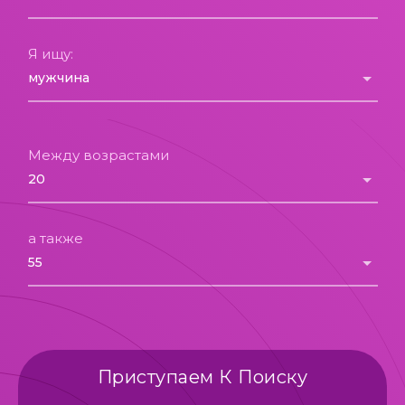
Я ищу:
Между возрастами
а также
Приступаем К Поиску