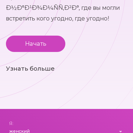
Ð½Ð°Ð¹Ð¾Ð¼ÑÑ‚Ð²Ð°, где вы могли
встретить кого угодно, где угодно!
Начать
Узнать больше
Я: