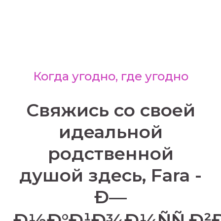
Когда угодно, где угодно
Свяжись со своей
идеальной
родственной
душой здесь, Fara -
Ð—
Ð½Ð°Ð¹Ð¾Ð¼ÑÑ‚Ð²Ð