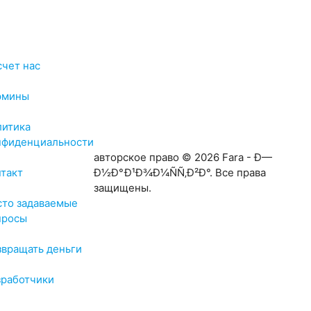
счет нас
рмины
литика
нфиденциальности
авторское право © 2026 Fara - Ð—
нтакт
Ð½Ð°Ð¹Ð¾Ð¼ÑÑ‚Ð²Ð°. Все права
защищены.
сто задаваемые
просы
звращать деньги
зработчики