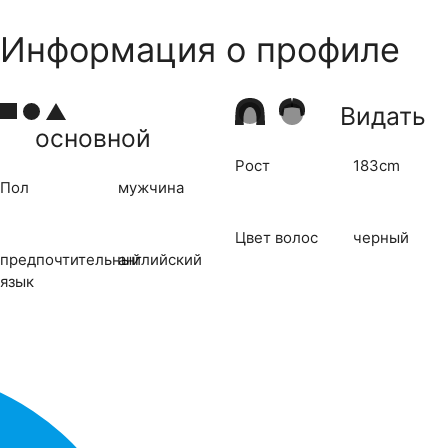
Информация о профиле
Видать
основной
Рост
183cm
Пол
мужчина
Цвет волос
черный
предпочтительный
английский
язык