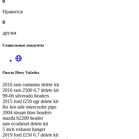
0
Нравится
0
друзья
Социальные аккаунты
Около Huey Valadez
2016 ram cummins delete kit
2016 ram 2500 6.7 delete kit
99-06 silverado headers
2015 ford f250 egr delete kit
lbz hot side intercooler pipe
2004 nissan titan headers
mazda b2200 header
ram ecodiesel delete kit
5 inch exhaust hanger
2019 ford f250 6.7 delete kit