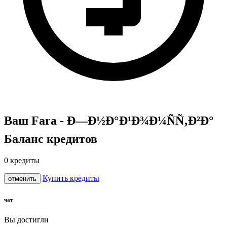
Ваш Fara - Ð—Ð½Ð°Ð¹Ð¾Ð¼ÑÑ‚Ð²Ð°
Баланс кредитов
0
кредиты
Купить кредиты
отменить
чат
Вы достигли