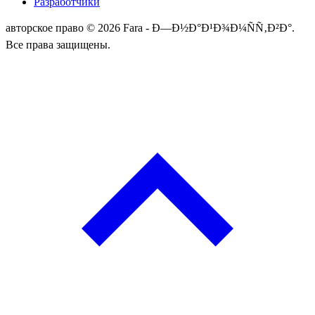
Разработчики
авторское право © 2026 Fara - Ð—Ð½Ð°Ð¹Ð¾Ð¼ÑÑ‚Ð²Ð°.
Все права защищены.