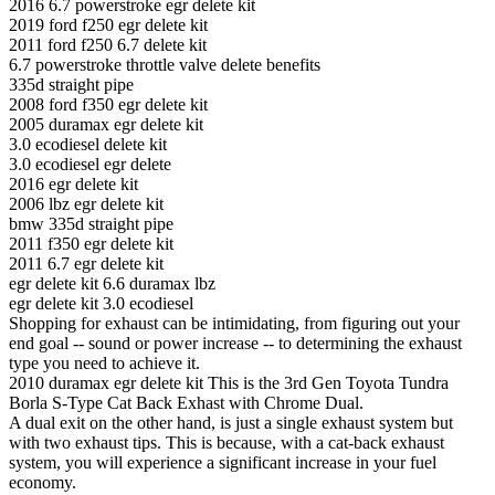
2016 6.7 powerstroke egr delete kit
2019 ford f250 egr delete kit
2011 ford f250 6.7 delete kit
6.7 powerstroke throttle valve delete benefits
335d straight pipe
2008 ford f350 egr delete kit
2005 duramax egr delete kit
3.0 ecodiesel delete kit
3.0 ecodiesel egr delete
2016 egr delete kit
2006 lbz egr delete kit
bmw 335d straight pipe
2011 f350 egr delete kit
2011 6.7 egr delete kit
egr delete kit 6.6 duramax lbz
egr delete kit 3.0 ecodiesel
Shopping for exhaust can be intimidating, from figuring out your
end goal -- sound or power increase -- to determining the exhaust
type you need to achieve it.
2010 duramax egr delete kit This is the 3rd Gen Toyota Tundra
Borla S-Type Cat Back Exhast with Chrome Dual.
A dual exit on the other hand, is just a single exhaust system but
with two exhaust tips. This is because, with a cat-back exhaust
system, you will experience a significant increase in your fuel
economy.