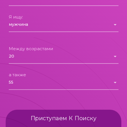
Я ищу:
Между возрастами
а также
Приступаем К Поиску