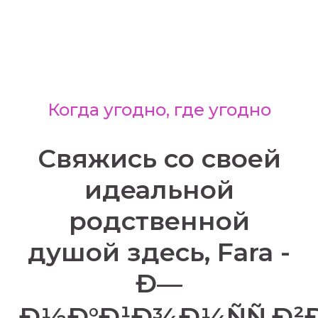
Когда угодно, где угодно
Свяжись со своей
идеальной
родственной
душой здесь, Fara -
Ð—
Ð½Ð°Ð¹Ð¾Ð¼ÑÑ‚Ð²Ð