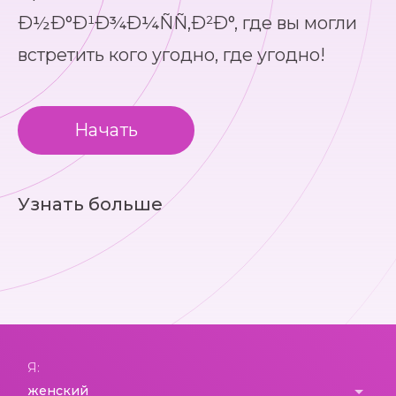
Ð½Ð°Ð¹Ð¾Ð¼ÑÑ‚Ð²Ð°, где вы могли
встретить кого угодно, где угодно!
Начать
Узнать больше
Я: