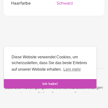
Haarfarbe
Schwarz
Diese Website verwendet Cookies, um
sicherzustellen, dass Sie das beste Erlebnis
auf unserer Website erhalten.
Lern mehr
Sprache
Ich habs!
Über uns
-
Bedingungen
-
Datenschutz-Bestimmungen
-
Kontakt
-
FAQs
-
Erstattung
-
Entwickler
Urheberrechte © © 2026 Fara - Ð—