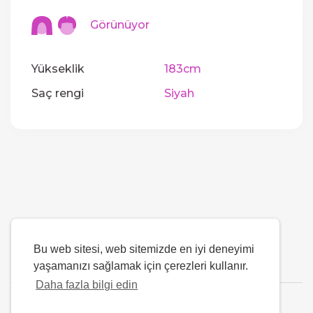
Görünüyor
Yükseklik
183cm
Saç rengi
Siyah
Bu web sitesi, web sitemizde en iyi deneyimi
yaşamanızı sağlamak için çerezleri kullanır.
Daha fazla bilgi edin
Dil