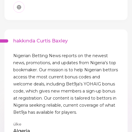
hakkında Curtis Baxley
Nigerian Betting News reports on the newest
news, promotions, and updates from Nigeria's top
bookmaker. Our mission is to help Nigerian bettors
access the most current bonus codes and
welcome deals, including Bet9ja's YOHAIG bonus
code, which gives new members a sign-up bonus
at registration. Our content is tailored to bettors in
Nigeria seeking reliable, current coverage of what
Bet9ja has available for players.
ülke
Algeria