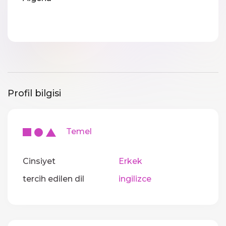
Profil bilgisi
Temel
Cinsiyet
Erkek
tercih edilen dil
ingilizce