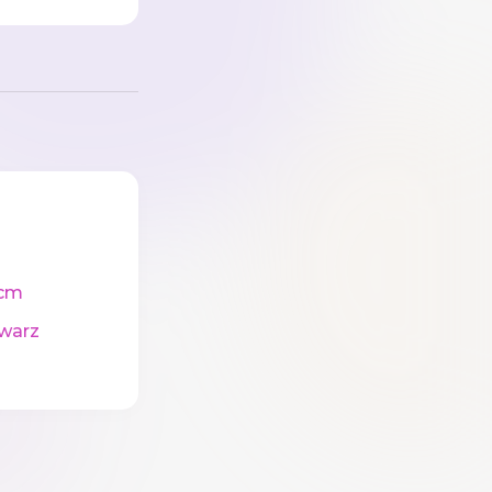
cm
warz