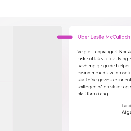
Über Leslie McCulloch
Velg et topprangert Nors
raske uttak via Trustly og
uavhengige guide hjelper 
casinoer med lave omsetn
skattefrie gevinster innen
spillingen på en sikker og
plattform i dag.
Lan
Alg