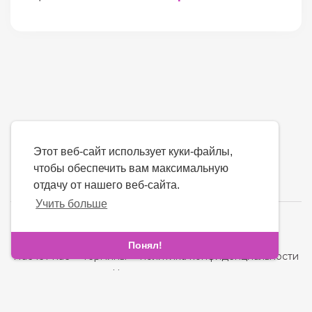
Этот веб-сайт использует куки-файлы,
чтобы обеспечить вам максимальную
отдачу от нашего веб-сайта.
Учить больше
язык
Понял!
Насчет нас
-
термины
-
политика конфиденциальности
-
контакт
-
Часто задаваемые вопросы
-
Возвращать деньги
-
Разработчики