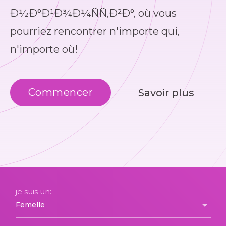
Ð½Ð°Ð¹Ð¾Ð¼ÑÑ‚Ð²Ð°, où vous
pourriez rencontrer n'importe qui,
n'importe où!
Commencer
Savoir plus
je suis un: