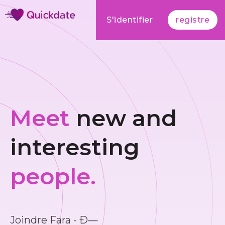
S'identifier
registre
Meet
new and
interesting
people.
Joindre Fara - Ð—