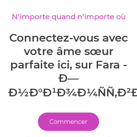
N'importe quand n'importe où
Connectez-vous avec
votre âme sœur
parfaite ici, sur Fara -
Ð—
Ð½Ð°Ð¹Ð¾Ð¼ÑÑ‚Ð²Ð
Commencer