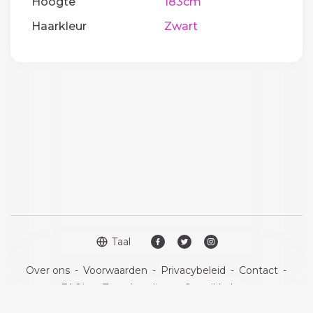
Hoogte
183cm
Haarkleur
Zwart
Taal
Over ons
-
Voorwaarden
-
Privacybeleid
-
Contact
-
FAQ's
-
Terugbetaling
-
Ontwikkelaars