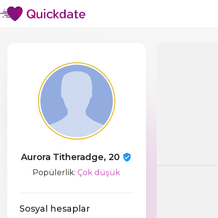
Aurora Titheradge, 20
Popülerlik:
Çok düşük
Sosyal hesaplar