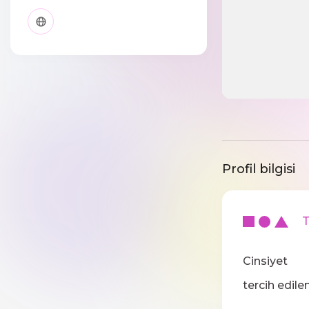
Profil bilgisi
Te
Cinsiyet
tercih edilen