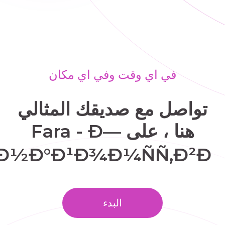
في اي وقت وفي اي مكان
تواصل مع صديقك المثالي
هنا ، على Fara - Ð—
Ð½Ð°Ð¹Ð¾Ð¼ÑÑ‚Ð²Ð°.
البدء