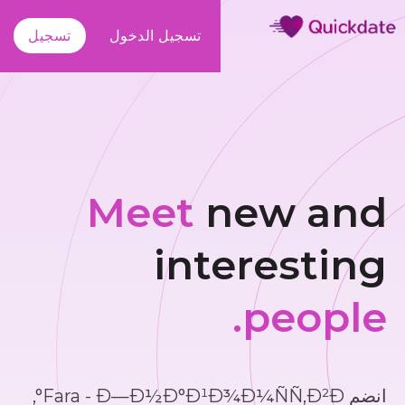
تسجيل الدخول
تسجيل
Meet
new and
interesting
people.
انضم Fara - Ð—Ð½Ð°Ð¹Ð¾Ð¼ÑÑ‚Ð²Ð°,