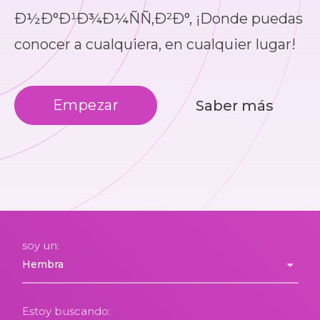
Ð½Ð°Ð¹Ð¾Ð¼ÑÑ‚Ð²Ð°, ¡Donde puedas
conocer a cualquiera, en cualquier lugar!
Empezar
Saber más
soy un:
Estoy buscando: