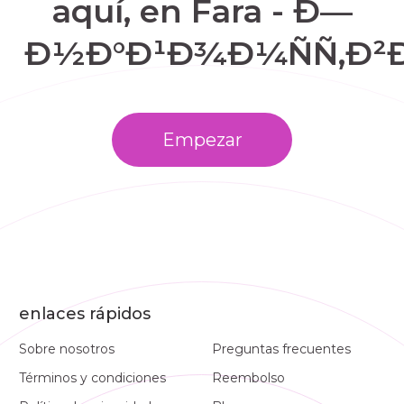
aquí, en Fara - Ð—
Ð½Ð°Ð¹Ð¾Ð¼ÑÑ‚Ð²Ð
Empezar
enlaces rápidos
Sobre nosotros
Preguntas frecuentes
Términos y condiciones
Reembolso