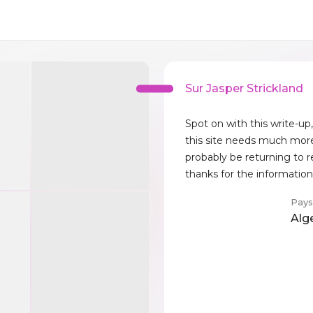
Sur Jasper Strickland
Spot on with this write-up, 
this site needs much more 
probably be returning to 
thanks for the information
Pays
Alg