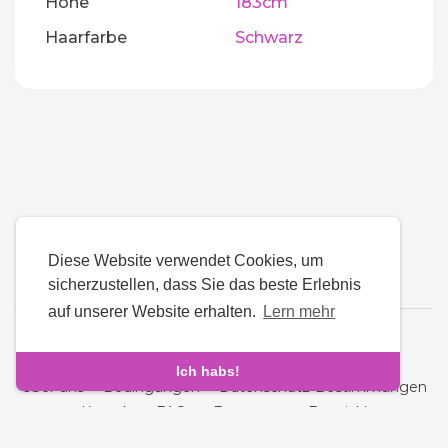
Höhe
183cm
Haarfarbe
Schwarz
Diese Website verwendet Cookies, um
sicherzustellen, dass Sie das beste Erlebnis
auf unserer Website erhalten.
Lern mehr
Sprache
Ich habs!
Über uns
-
Bedingungen
-
Datenschutz-Bestimmungen
-
Kontakt
-
FAQs
-
Erstattung
-
Entwickler