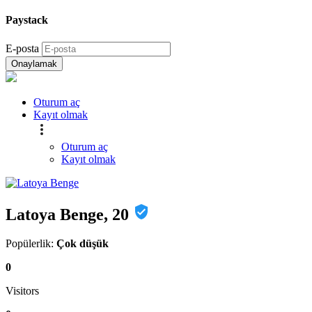
Paystack
E-posta
Onaylamak
Oturum aç
Kayıt olmak
Oturum aç
Kayıt olmak
Latoya Benge, 20
Popülerlik:
Çok düşük
0
Visitors