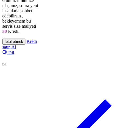
Günlük limitinize
ulaştınız, sonra yeni
insanlarla sohbet
edebilirsin
,
bekleyemem bu
servis size maliyeti
30
Kredi.
Kredi
İptal etmek
satın Al
Dil
Dil