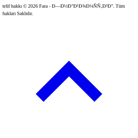
telif hakkı © 2026 Fara - Ð—Ð½Ð°Ð¹Ð¾Ð¼ÑÑ‚Ð²Ð°. Tüm
hakları Saklıdır.