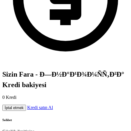
Sizin Fara - Ð—Ð½Ð°Ð¹Ð¾Ð¼ÑÑ‚Ð²Ð°
Kredi bakiyesi
0
Kredi
Kredi satın Al
İptal etmek
Sohbet