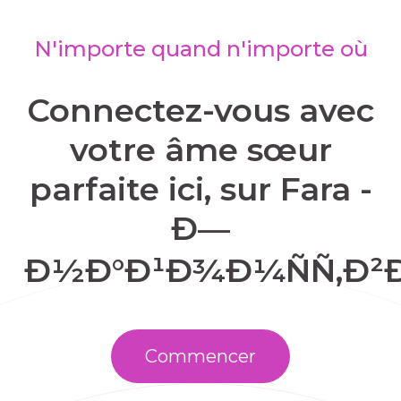
N'importe quand n'importe où
Connectez-vous avec
votre âme sœur
parfaite ici, sur Fara -
Ð—
Ð½Ð°Ð¹Ð¾Ð¼ÑÑ‚Ð²Ð
Commencer