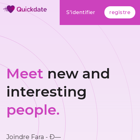
S'identifier
registre
Meet
new and
interesting
people.
Joindre Fara - Ð—