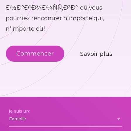
Ð½Ð°Ð¹Ð¾Ð¼ÑÑ‚Ð²Ð°, où vous
pourriez rencontrer n'importe qui,
n'importe où!
Commencer
Savoir plus
je suis un: