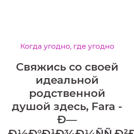
Когда угодно, где угодно
Свяжись со своей
идеальной
родственной
душой здесь, Fara -
Ð—
Ð½Ð°Ð¹Ð¾Ð¼ÑÑ‚Ð²Ð