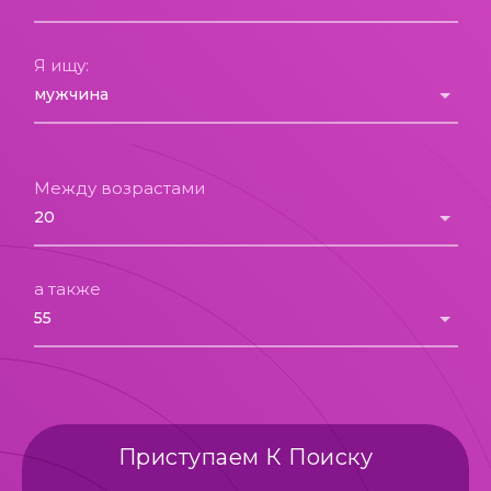
Я ищу:
Между возрастами
а также
Приступаем К Поиску