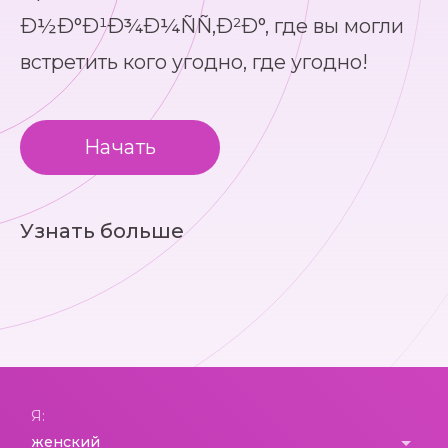
Ð½Ð°Ð¹Ð¾Ð¼ÑÑ‚Ð²Ð°, где вы могли
встретить кого угодно, где угодно!
Начать
Узнать больше
Я: