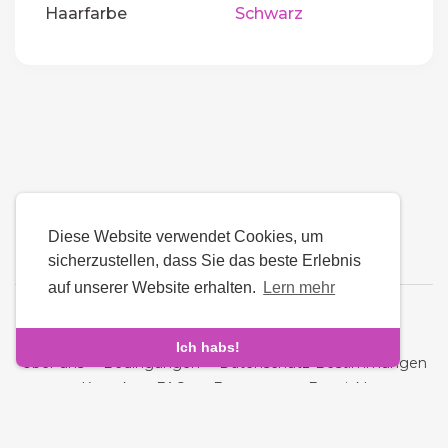
Haarfarbe
Schwarz
Diese Website verwendet Cookies, um
sicherzustellen, dass Sie das beste Erlebnis
auf unserer Website erhalten.
Lern mehr
Sprache
Ich habs!
Über uns
-
Bedingungen
-
Datenschutz-Bestimmungen
-
Kontakt
-
FAQs
-
Erstattung
-
Entwickler
Urheberrechte © © 2026 Fara - Ð—