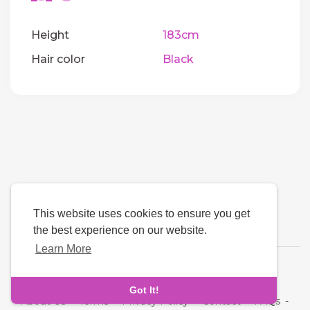
Height
183cm
Hair color
Black
This website uses cookies to ensure you get
the best experience on our website.
Learn More
Language
Got It!
About Us
-
Terms
-
Privacy Policy
-
Contact
-
FAQs
-